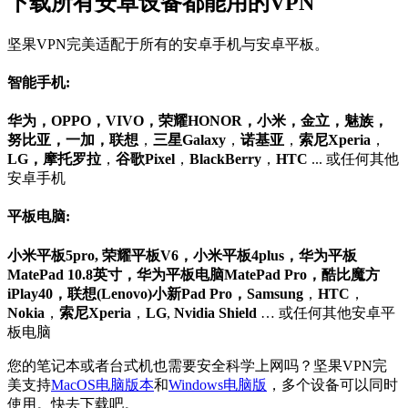
下载所有安卓设备都能用的VPN
坚果VPN完美适配于所有的安卓手机与安卓平板。
智能手机:
华为，OPPO，VIVO，荣耀HONOR，小米，金立，魅族，
努比亚，一加，联想
，
三星Galaxy
，
诺基亚
，
索尼
Xperia
，
LG，摩托罗拉
，
谷歌Pixel
，
BlackBerry
，
HTC
... 或任何其他
安卓手机
平板电脑:
小米平板5pro, 荣耀平板V6，小米平板4plus，华为平板
MatePad 10.8英寸，华为平板电脑MatePad Pro，酷比魔方
iPlay40，联想(Lenovo)小新Pad Pro，Samsung
，
HTC
，
Nokia
，
索尼Xperia
，
LG
,
Nvidia Shield
… 或任何其他安卓平
板电脑
您的笔记本或者台式机也需要安全科学上网吗？坚果VPN完
美支持
MacOS电脑版本
和
Windows电脑版
，多个设备可以同时
使用。快去下载吧。