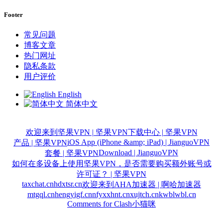
Footer
常见问题
博客文章
热门网址
隐私条款
用户评价
English
简体中文
欢迎来到坚果VPN | 坚果VPN
下载中心 | 坚果VPN
iOS App (iPhone &amp; iPad) | JianguoVPN
产品 | 坚果VPN
Download | JianguoVPN
套餐 | 坚果VPN
如何在多设备上使用坚果VPN，是否需要购买额外账号或
许可证？ | 坚果VPN
taxchat.cn
hdxtsr.cn
欢迎来到AHA加速器 | 啊哈加速器
mtgql.cn
hengyigf.cn
nfyxxhnt.cn
xujtch.cn
kwblwbl.cn
Comments for Clash小猫咪