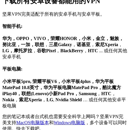
下载所有安卓设备都能用的VPN
坚果VPN完美适配于所有的安卓手机与安卓平板。
智能手机:
华为，OPPO，VIVO，荣耀HONOR，小米，金立，魅族，
努比亚，一加，联想
，
三星Galaxy
，
诺基亚
，
索尼
Xperia
，
LG，摩托罗拉
，
谷歌Pixel
，
BlackBerry
，
HTC
... 或任何其他
安卓手机
平板电脑:
小米平板5pro, 荣耀平板V6，小米平板4plus，华为平板
MatePad 10.8英寸，华为平板电脑MatePad Pro，酷比魔方
iPlay40，联想(Lenovo)小新Pad Pro，Samsung
，
HTC
，
Nokia
，
索尼Xperia
，
LG
,
Nvidia Shield
… 或任何其他安卓平
板电脑
您的笔记本或者台式机也需要安全科学上网吗？坚果VPN完
美支持
MacOS电脑版本
和
Windows电脑版
，多个设备可以同时
使用。快去下载吧。