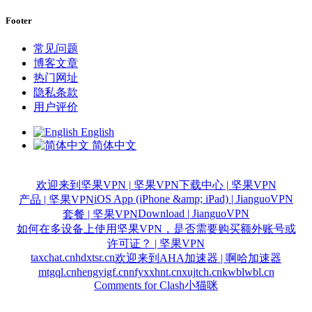
Footer
常见问题
博客文章
热门网址
隐私条款
用户评价
English
简体中文
欢迎来到坚果VPN | 坚果VPN
下载中心 | 坚果VPN
iOS App (iPhone &amp; iPad) | JianguoVPN
产品 | 坚果VPN
Download | JianguoVPN
套餐 | 坚果VPN
如何在多设备上使用坚果VPN，是否需要购买额外账号或
许可证？ | 坚果VPN
taxchat.cn
hdxtsr.cn
欢迎来到AHA加速器 | 啊哈加速器
mtgql.cn
hengyigf.cn
nfyxxhnt.cn
xujtch.cn
kwblwbl.cn
Comments for Clash小猫咪