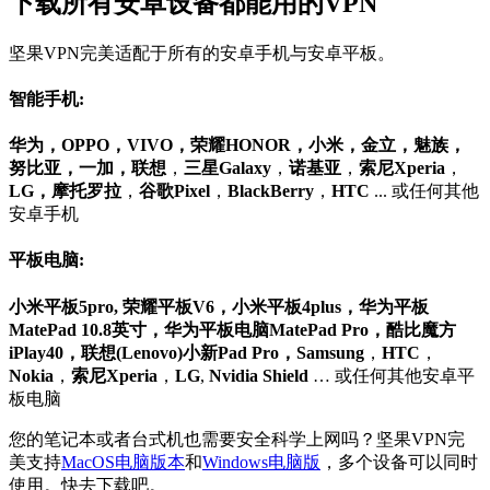
下载所有安卓设备都能用的VPN
坚果VPN完美适配于所有的安卓手机与安卓平板。
智能手机:
华为，OPPO，VIVO，荣耀HONOR，小米，金立，魅族，
努比亚，一加，联想
，
三星Galaxy
，
诺基亚
，
索尼
Xperia
，
LG，摩托罗拉
，
谷歌Pixel
，
BlackBerry
，
HTC
... 或任何其他
安卓手机
平板电脑:
小米平板5pro, 荣耀平板V6，小米平板4plus，华为平板
MatePad 10.8英寸，华为平板电脑MatePad Pro，酷比魔方
iPlay40，联想(Lenovo)小新Pad Pro，Samsung
，
HTC
，
Nokia
，
索尼Xperia
，
LG
,
Nvidia Shield
… 或任何其他安卓平
板电脑
您的笔记本或者台式机也需要安全科学上网吗？坚果VPN完
美支持
MacOS电脑版本
和
Windows电脑版
，多个设备可以同时
使用。快去下载吧。